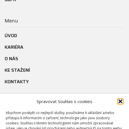
Menu
ÚVOD
KARIÉRA
O NÁS
KE STAŽENÍ
KONTAKTY
Spravovat Souhlas s cookies
Služby
Abychom poskytli co nejlepší služby, používáme k ukládání a/nebo
MĚŘENÍ A REGULACE, ELEKTRO
přístupu k informacím o zařízení, technologie jako jsou soubory
cookies. Souhlas s těmito technologiemi nám umožní zpracovávat
údaje, jako je chování při procházení nebo jedinečná ID na tomto webu.