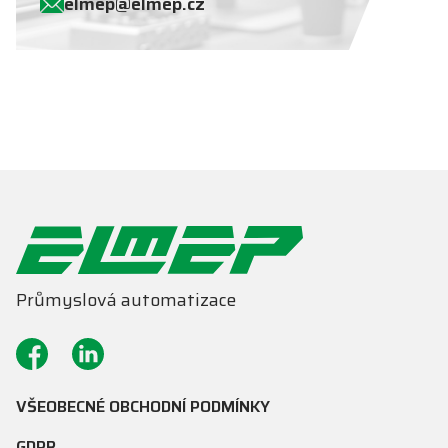
elm
ep@
elm
ep.
cz
Průmyslová automatizace
VŠEOBECNÉ OBCHODNÍ PODMÍNKY
GDPR